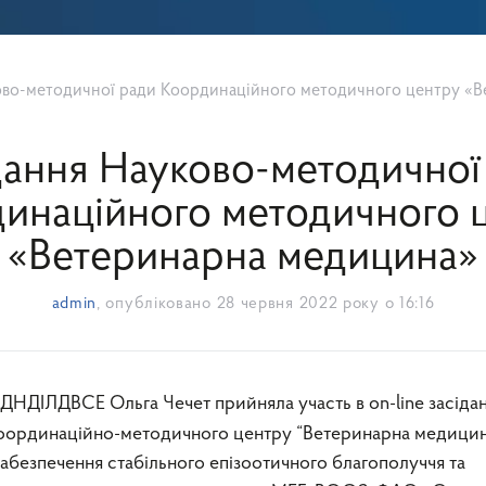
ово-методичної ради Координаційного методичного центру «Вет
дання Науково-методичної
инаційного методичного 
«Ветеринарна медицина»
admin
, опубліковано
28 червня 2022 року о 16:16
ДНДІЛДВСЕ Ольга Чечет прийняла участь в on-line засідан
оординаційно-методичного центру “Ветеринарна медицин
езпечення стабільного епізоотичного благополуччя та