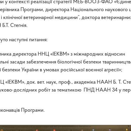
ни у контексті реалізації стратегії МЕБ-ВООЗ-ФАО «Єдин
 керівника Програми, директора Національного наукового 
 і клінічної ветеринарної медицини”, доктора ветеринарни
.Т. Стегнія.
то наступні питання:
упника директора ННЦ «ІЕКВМ» з міжнародних відносин
ьні засади забезпечення біологічної безпеки тваринництв
безпеки України в умовах російської воєнної агресії»;
«ІЕКВМ», док. вет. наук, проф., академіка НААН Б. Т. Сте
науково-дослідних робіт за тематикою ПНД НААН 34 у пе
иконавців Програми.