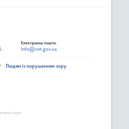
Електронна пошта:
5
info@vet.gov.ua
Людям із порушенням зору
начено інше