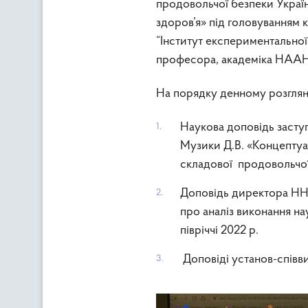
продовольчої безпеки Украї
здоров’я» під головуванням
“Інститут експериментальної
професора, академіка НААН Б
На порядку денному розгляну
Наукова доповідь заст
Музики Д.В. «Концептуал
складової продовольчої 
Доповідь директора ННЦ 
про аналіз виконання 
півріччі 2022 р.
Доповіді установ-співв