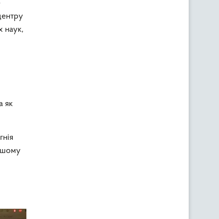
е
центру
х наук,
а як
гнія
ршому