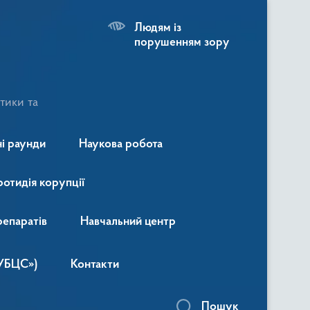
Людям із
порушенням зору
тики та
і раунди
Наукова робота
ротидія корупції
репаратів
Навчальний центр
«УБЦС»)
Контакти
Пошук