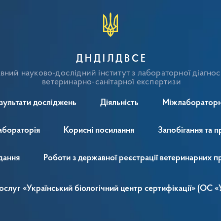
ДНДІЛДВСЕ
ний науково-дослідний інститут з лабораторної діагнос
ветеринарно-санітарної експертизи
зультати досліджень
Діяльність
Міжлабораторн
абораторія
Корисні посилання
Запобігання та п
дання
Роботи з державної реєстрації ветеринарних п
 послуг «Український біологічний центр сертифікації» (ОС 