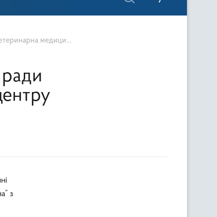
еринарна медицина»
 ради
центру
ні
а” з