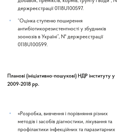
добавок, преміксів, кормів, грунту і води”, №
держреєстрації 0118U100597.
“Оцінка ступеню поширення
антибіотикорезистентності у збудників
зоонозів в Україні”, № держреєстрації
0118U100599.
Планові (ініціативно-пошукові) НДР інституту у
2009-2018 рр.
«Розробка, вивчення і порівняння різних
методів і засобів діагностики, лікування та
профілактики інфекційних та паразитарних