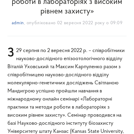
роботи в лабораторіях з високим
рівнем захисту»
admin
, опубліковано
02 вересня 2022 року о 09:09
З 29 серпня по 2 вересня 2022 р. – співробітники
науково-дослідного епізоотологічного відділу
Віталій Уховський та Максим Карпуленко разом з
співробітницею науково-дослідного відділу
молекулярно-генетичних досліджень Світланою
Мандигрою успішно пройшли навчання в
міжнародному онлайн семінарі «Лабораторні
практики та методи роботи в лабораторіях з
високим рівнем захисту». Семінар проводився на
базі Науково-дослідного інституту біозахисту
Університету штату Канзас (Kansas State University,