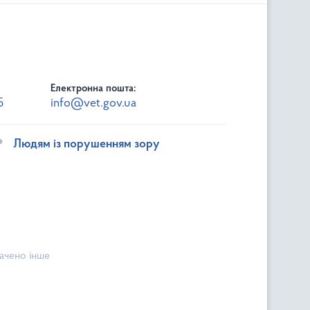
Електронна пошта:
5
info@vet.gov.ua
Людям із порушенням зору
начено інше