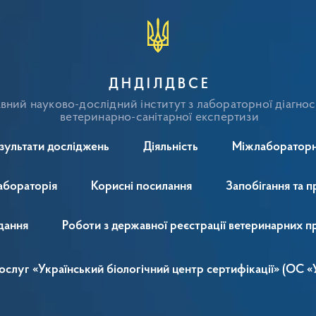
ДНДІЛДВСЕ
ний науково-дослідний інститут з лабораторної діагнос
ветеринарно-санітарної експертизи
зультати досліджень
Діяльність
Міжлабораторн
абораторія
Корисні посилання
Запобігання та п
дання
Роботи з державної реєстрації ветеринарних п
 послуг «Український біологічний центр сертифікації» (ОС 