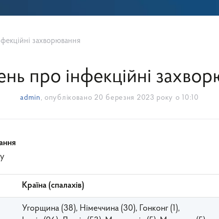
нфекційні захворювання
нь про інфекційні захво
admin
, опубліковано
20 березня 2023 року о 10:10
ання
ку
Країна (спалахів)
Угорщина (38), Німеччина (30), Гонконг (1),