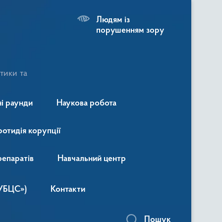
Людям із
порушенням зору
тики та
і раунди
Наукова робота
ротидія корупції
репаратів
Навчальний центр
«УБЦС»)
Контакти
Пошук