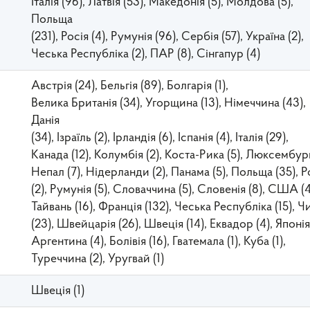
Італія (96), Латвія (53), Македонія (5), Молдова (5),
Польща
(231), Росія (4), Румунія (96), Сербія (57), Україна (2),
Чеська Республіка (2), ПАР (8), Сінгапур (4)
Австрія (24), Бельгія (89), Болгарія (1),
Велика Британія (34), Угорщина (13), Німеччина (43),
Данія
(34), Ізраїль (2), Ірландія (6), Іспанія (4), Італія (29),
Канада (12), Колумбія (2), Коста-Рика (5), Люксембург 
Непал (7), Нідерланди (2), Панама (5), Польща (35), Р
(2), Румунія (5), Словаччина (5), Словенія (8), США (4
Тайвань (16), Франція (132), Чеська Республіка (15), Ч
(23), Швейцарія (26), Швеція (14), Еквадор (4), Японія 
Аргентина (4), Болівія (16), Гватемала (1), Куба (1),
Туреччина (2), Уругвай (1)
Швеція (1)