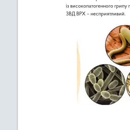
із високопатогенного грипу 
ЗВД ВРХ – несприятливий.