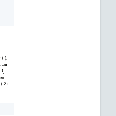
(1),
осія
3),
илі
(12),