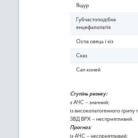
Ящур
Губчастоподібна
енцефалопатія
Оспа овець і кіз
Сказ
Сап коней
Ступінь ризику:
з АЧС – значний;
із високопатогенного грипу п
ЗВД ВРХ – несприятливий.
Прогноз:
із АЧС – несприятливий;