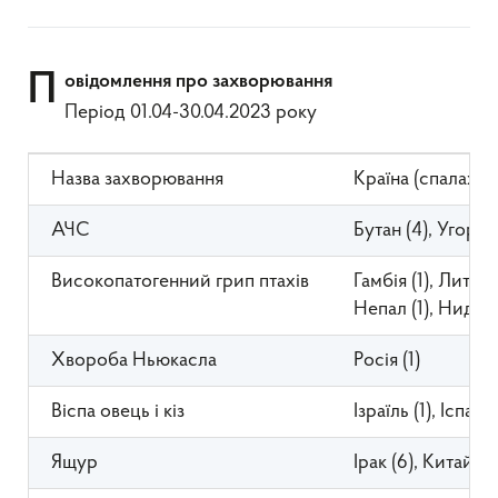
П
овідомлення про захворювання
Період 01.04-30.04.2023 року
Назва захворювання
Країна (спалахів)
АЧС
Бутан (4), Угорщин
Високопатогенний грип птахів
Гамбія (1), Литва 
Непал (1), Нидерл
Хвороба Ньюкасла
Росія (1)
Віспа овець і кіз
Ізраїль (1), Іспанія
Ящур
Ірак (6), Китай (2)