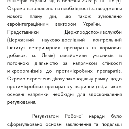
Міністрів України від 6 березня 2019 р. № 116-р).
Окремо наголошено на необхідності затвердження
нового плану дій, що також зумовлено
євроінтеграційним вектором України.
Представники Держпродспоживслужби
(Державний науково-дослідний контрольний
інститут ветеринарних препаратів та кормових
добавок, м. Львів) ознайомили учасників із
поточною діяльністю за напрямком стійкості
мікроорганізмів до протимікробних препаратів.
Окремо окреслено діючу законодавчу рамку щодо
протимікробних препаратів у тваринництві, а також
основні напрямки необхідні для вдосконалення
регулювання.
Результатом Робочої наради було
сформульовано основні заключення та подальші