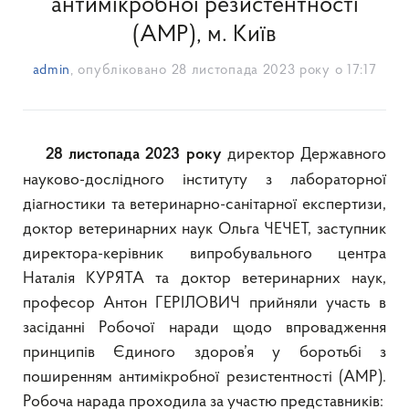
антимікробної резистентності
(АМР), м. Київ
admin
, опубліковано
28 листопада 2023 року о 17:17
директор Державного
28 листопада 2023 року
науково-дослідного інституту з лабораторної
діагностики та ветеринарно-санітарної експертизи,
доктор ветеринарних наук Ольга ЧЕЧЕТ, заступник
директора-керівник випробувального центра
Наталія КУРЯТА та доктор ветеринарних наук,
професор Антон ГЕРІЛОВИЧ прийняли участь в
засіданні
Робоч
ої
нарад
и
щодо впровадження
принципів Єдиного здоров’я у боротьбі з
поширенням антимікробної резистентності (АМР)
.
Робоча нарада проходила за участю представників: