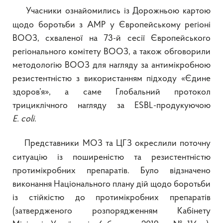
Учасники ознайомились із Дорожньою картою
щодо боротьби з АМР у Європейському регіоні
ВООЗ, схваленої на 73-й сесії Європейського
регіонального комітету ВООЗ, а також обговорили
методологію ВООЗ для нагляду за антимікробною
резистентністю з використанням підходу «Єдине
здоров’я», а саме Глобальний протокол
трициклічного нагляду за
ESBL
-продукуючою
E
.
coli
.
Представники МОЗ та ЦГЗ окреслили поточну
ситуацію із поширеністю та резистентністю
протимікробних препаратів. Було відзначено
виконання Національного плану дій щодо боротьби
із стійкістю до протимікробних препаратів
(затвердженого розпорядженням Кабінету