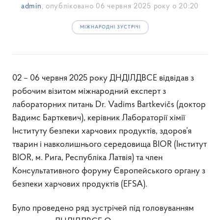
admin
, опубліковано
06 червня 2025 року о 20:20
МІЖНАРОДНІ ЗУСТРІЧІ
02 – 06 червня 2025 року ДНДІЛДВСЕ відвідав з
робочим візитом міжнародний експерт з
лабораторних питань Dr. Vadims Bartkevičs (доктор
Вадимс Барткевич), керівник Лабораторії хімії
Інституту безпеки харчових продуктів, здоров’я
тварин і навколишнього середовища BIOR (Інститут
BIOR, м. Рига, Республіка Латвія) та член
Консультативного форуму Європейського органу з
безпеки харчових продуктів (EFSA).
Було проведено ряд зустрічей під головуванням