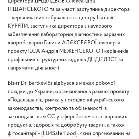
директора ДНДІЛДВСЕ Олександра
ПІЩАНСЬКОГО та за участі заступника директора
– керівника випробувального центру Наталії
КУРЯТИ, заступника директора з наукового
забезпечення лабораторної діагностики заразних
хвороб тварин Галини АЛЄКСЕЄВОЇ, експерта
проєкту ILCA Андрія МЕЖЕНСЬКОГО і керівників
профільних структурних відділів ДНДІЛДВСЕ за
напрямами діяльності.
Візит Dr. Bartkevičs відбувся в межах робочої
поїздки до України, організованої в рамках проєкту
«Подальша підтримка у погодженні українського
законодавства, контролю та обізнаності із
законодавством ЄС у сфері безпечності харчових
продуктів, здоров’я та добробуту тварин, а також
фітосанітарії» (EU4SaferFood), який спрямований на