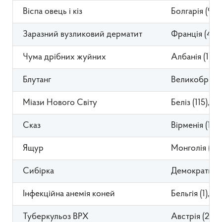
Віспа овець і кіз
Болгарія (96),
Заразний вузликовий дерматит
Франція (47),
Чума дрібних жуйних
Албанія (1), Із
Блутанг
Великобританія
Міази Нового Світу
Беліз (115), Г
Сказ
Вірменія (1), 
Ящур
Монголія (1), 
Сибірка
Демократична 
Інфекційна анемія коней
Бельгія (1), Чи
Туберкульоз ВРХ
Австрія (2)