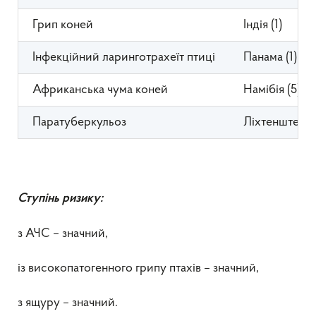
Грип коней
Індія (1)
Інфекційний ларинготрахеїт птиці
Панама (1)
Африканська чума коней
Намібія (5)
Паратуберкульоз
Ліхтенштейн (
Ступінь ризику:
з АЧС – значний,
із високопатогенного грипу птахів – значний,
з ящуру – значний.