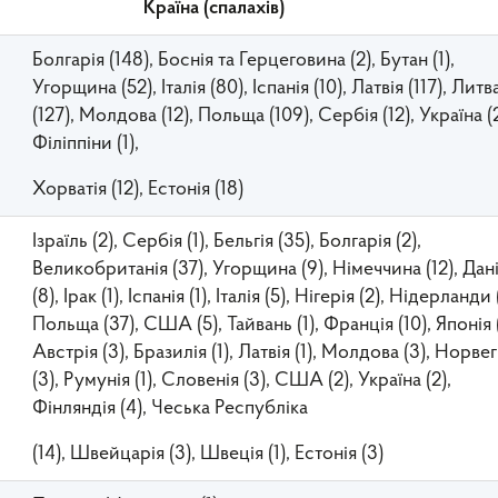
Країна (спалахів)
Болгарія (148), Боснія та Герцеговина (2), Бутан (1),
Угорщина (52), Італія (80), Іспанія (10), Латвія (117), Литв
(127), Молдова (12), Польща (109), Сербія (12), Україна (2
Філіппіни (1),
Хорватія (12), Естонія (18)
Ізраїль (2), Сербія (1), Бельгія (35), Болгарія (2),
Великобританія (37), Угорщина (9), Німеччина (12), Дан
(8), Ірак (1), Іспанія (1), Італія (5), Нігерія (2), Нідерланди 
Польща (37), США (5), Тайвань (1), Франція (10), Японія (
Австрія (3), Бразилія (1), Латвія (1), Молдова (3), Норвег
(3), Румунія (1), Словенія (3), США (2), Україна (2),
Фінляндія (4), Чеська Республіка
(14), Швейцарія (3), Швеція (1), Естонія (3)