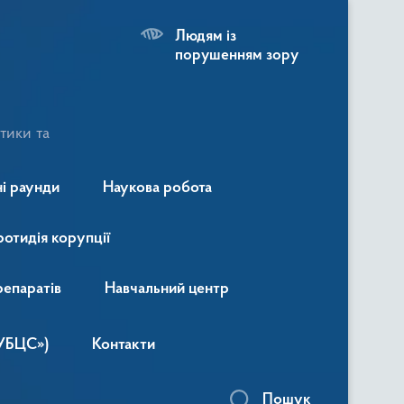
Людям із
порушенням зору
тики та
і раунди
Наукова робота
ротидія корупції
репаратів
Навчальний центр
«УБЦС»)
Контакти
Пошук