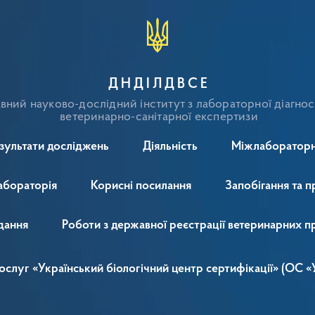
ДНДІЛДВСЕ
ний науково-дослідний інститут з лабораторної діагнос
ветеринарно-санітарної експертизи
зультати досліджень
Діяльність
Міжлабораторн
абораторія
Корисні посилання
Запобігання та п
дання
Роботи з державної реєстрації ветеринарних п
 послуг «Український біологічний центр сертифікації» (ОС 