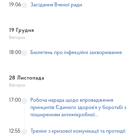
19:06
Засідання Вченої ради
19 Грудня
Вівторок
18:00
Бюлетень про інфекційні захворювання
28 Листопада
Вівторок
17:00
Робоча нарада щодо впровадження
принципів Єдиного здоров’я у боротьбі з
поширенням антимікробної
резистентності (АМР), м. Київ
12:55
Тренінг з кризової комунікації та протидії