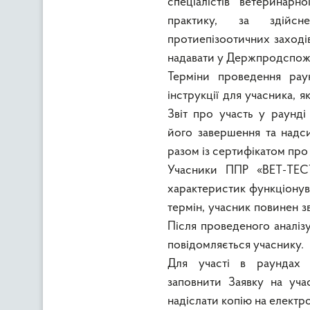
спеціалістів ветеринарн
практику, за здійсн
протиепізоотичних заході
надавати у Держпродспож
Терміни проведення рау
інструкції для учасника, 
Звіт про участь у раунді
його завершення та надс
разом із сертифікатом про 
Учасники ППР «ВЕТ-ТЕСТ
характеристик функціонува
термін, учасник повинен 
Після проведеного аналізу
повідомляється учаснику.
Для участі в раундах
заповнити Заявку на учас
надіслати копію на електр