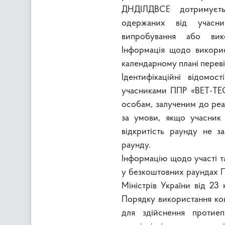
ДНДІЛДВСЕ дотримуєтьс
одержаних від учасни
випробування або вик
Інформація щодо викорис
календарному плані перев
Ідентифікаційні відомос
учасниками ППР «ВЕТ-ТЕ
особам, залученим до реал
за умови, якщо учасник 
відкритість раунду не 
раунду.
Інформацію щодо участі т
у безкоштовних раундах П
Міністрів України від 2
Порядку використання ко
для здійснення протиеп