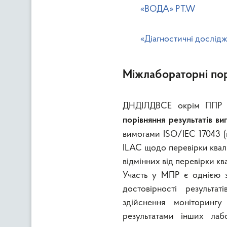
«ВОДА» PT.W
«Діагностичні дослідж
Міжлабораторні по
ДНДІЛДВСЕ окрім ППР 
порівняння результатів в
вимогами ISO/IEC 17043 (
ILAC щодо перевірки квалі
відмінних від перевірки ква
Участь у МПР є однією з 
достовірності результа
здійснення моніторингу
результатами інших лаб