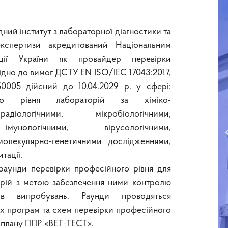
ий інститут з лабораторної діагностики та
 експертизи акредитований Національним
ації України як провайдер перевірки
ідно до вимог ДСТУ EN ISO/ІЕС 17043:2017,
0005 дійсний до 10.04.2029 р. у сфері:
ого рівня лабораторій за хіміко-
адіологічними, мікробіологічними,
імунологічними, вірусологічними,
молекулярно-генетичними дослідженнями,
тації.
аунди перевірки професійного рівня для
рій з метою забезпечення ними контролю
атів випробувань. Раунди проводяться
х програм та схем перевірки професійного
о плану ППР «ВЕТ-ТЕСТ».