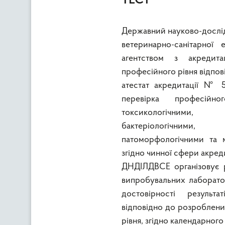
ТЕСТ”
Державний науково-дослідн
ветеринарно-санітарної
агентством з акредит
професійного рівня відпов
атестат акредитації № 5
перевірка професійн
токсикологічними, р
бактеріологічними, 
патоморфологічними та 
згідно чинної сфери акреди
ДНДІЛДВСЕ організовує р
випробувальних лаборато
достовірності результ
відповідно до розроблени
рівня, згідно календарног