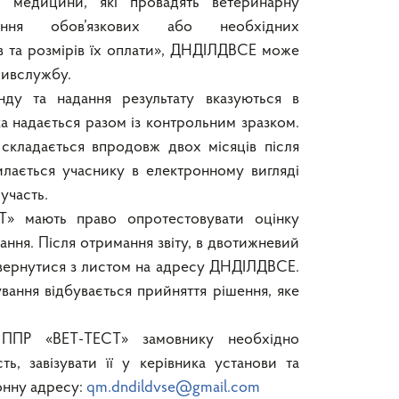
ої медицини, які провадять ветеринарну
ення обов’язкових або необхідних
в та розмірів їх оплати», ДНДІЛДВСЕ може
ивслужбу.
нду та надання результату вказуються в
яка надається разом із контрольним зразком.
 складається впродовж двох місяців після
илається учаснику в електронному вигляді
участь.
» мають право опротестовувати оцінку
ння. Після отримання звіту, в двотижневий
звернутися з листом на адресу ДНДІЛДВСЕ.
вання відбувається прийняття рішення, яке
 ППР «ВЕТ-ТЕСТ» замовнику необхідно
ть, завізувати її у керівника установи та
онну адресу:
qm.dndildvse@gmail.com