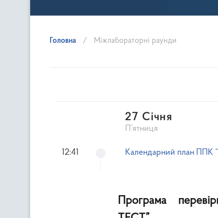
Головна
Міжлабораторні раунди
27 Січня
П’ятниця
12:41
Календарний план ППК “
Програма переві