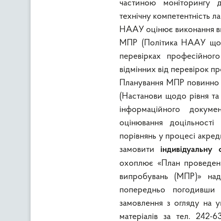
частиною моніторингу д
технічну компетентність ла
НААУ оцінює виконання в
МПР (Політика НААУ щодо
перевірках професійного
відмінних від перевірок пр
Планування МПР повинно 
(Настанови щодо рівня та ч
інформаційного докум
оцінювання доцільності
порівнянь у процесі акред
замовити
індивідуальну
охоплює «План проведенн
випробувань (МПР)» на
попередньо погодивши м
замовлення з огляду на ун
матеріалів за тел. 242-