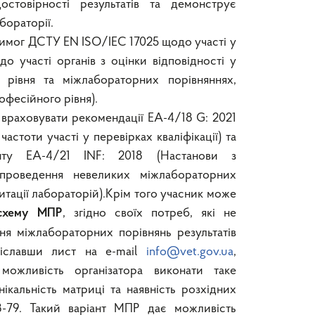
остовірності результатів та демонструє
бораторії.
имог ДСТУ EN ISO/IEC 17025 щодо участі у
 участі органів з оцінки відповідності у
 рівня та міжлабораторних порівняннях,
офесійного рівня).
враховувати рекомендації EA-4/18 G: 2021
астоти участі у перевірках кваліфікації) та
енту EA-4/21 INF: 2018 (Настанови з
 проведення невеликих міжлабораторних
итації лабораторій).Крім того учасник може
, згідно своїх потреб, які не
 схему МПР
я міжлабораторних порівнянь результатів
діславши лист на e-mail
info@vet.gov.ua
,
ожливість організатора виконати таке
ікальність матриці та наявність розхідних
63-79. Такий варіант МПР дає можливість