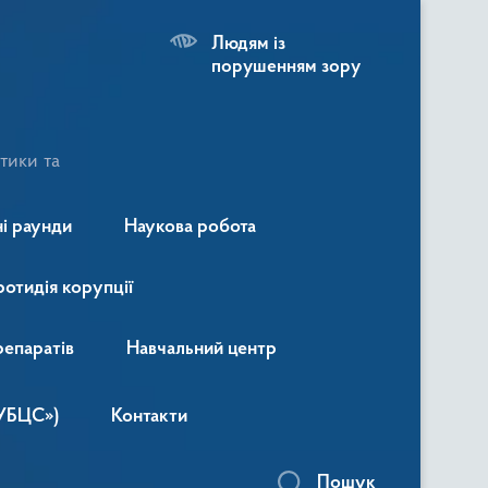
Людям із
порушенням зору
тики та
і раунди
Наукова робота
ротидія корупції
репаратів
Навчальний центр
«УБЦС»)
Контакти
Пошук