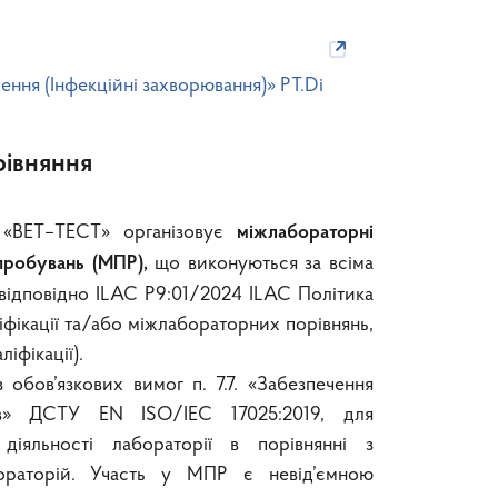
ення (Інфекційні захворювання)» PT.Di
рівняння
«ВЕТ–ТЕСТ» організовує
міжлабораторні
що виконуються за всіма
ипробувань (МПР),
відповідно ILAC P9:01/2024 ILAC Політика
фікації та/або міжлабораторних порівнянь,
ліфікації).
обов’язкових вимог п. 7.7. «Забезпечення
тів» ДСТУ EN ISO/IEC 17025:2019, для
 діяльності лабораторії в порівнянні з
ораторій. Участь у МПР є невід’ємною