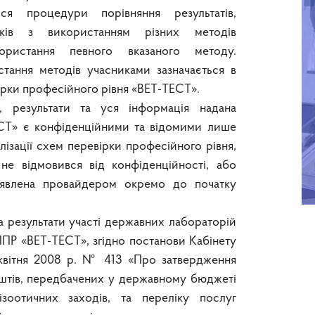
я процедури порівняння результатів,
ків з використанням різних методів
ористання певного вказаного методу.
тання методів учасниками зазначається в
ірки професійного рівня «ВЕТ-ТЕСТ».
ті, результати та уся інформація надана
СТ» є конфіденційними та відомими лише
ізації схем перевірки професійного рівня,
не відмовився від конфіденційності, або
заявлена провайдером окремо до початку
а результати участі державних лабораторій
ПР «ВЕТ-ТЕСТ», згідно постанови Кабінету
3 квітня 2008 р. № 413 «Про затвердження
штів, передбачених у державному бюджеті
ізоотичних заходів, та переліку послуг