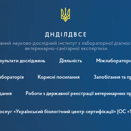
ДНДІЛДВСЕ
ний науково-дослідний інститут з лабораторної діагнос
ветеринарно-санітарної експертизи
зультати досліджень
Діяльність
Міжлабораторн
абораторія
Корисні посилання
Запобігання та п
дання
Роботи з державної реєстрації ветеринарних п
 послуг «Український біологічний центр сертифікації» (ОС 