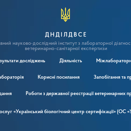
ДНДІЛДВСЕ
ний науково-дослідний інститут з лабораторної діагнос
ветеринарно-санітарної експертизи
зультати досліджень
Діяльність
Міжлабораторн
абораторія
Корисні посилання
Запобігання та п
дання
Роботи з державної реєстрації ветеринарних п
 послуг «Український біологічний центр сертифікації» (ОС 