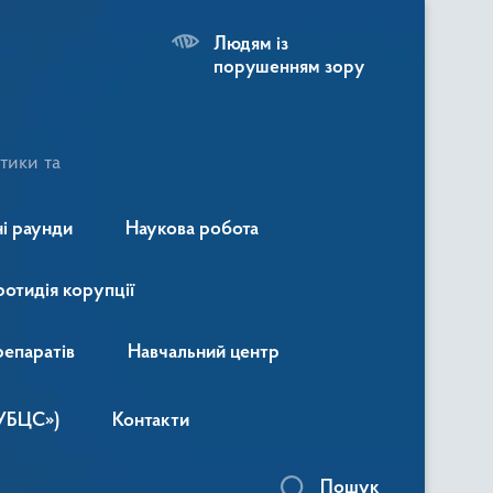
Людям із
порушенням зору
тики та
і раунди
Наукова робота
ротидія корупції
репаратів
Навчальний центр
«УБЦС»)
Контакти
Пошук