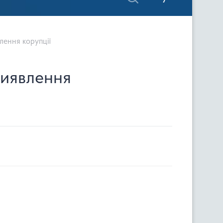
влення корупції
виявлення