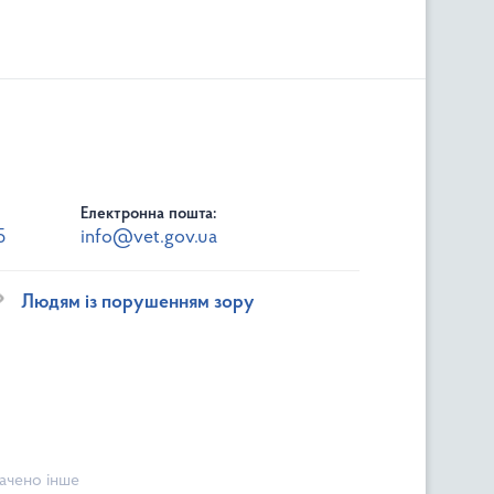
Електронна пошта:
5
info@vet.gov.ua
Людям із порушенням зору
начено інше