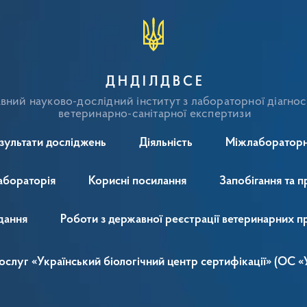
ДНДІЛДВСЕ
ний науково-дослідний інститут з лабораторної діагнос
ветеринарно-санітарної експертизи
зультати досліджень
Діяльність
Міжлабораторн
абораторія
Корисні посилання
Запобігання та п
дання
Роботи з державної реєстрації ветеринарних п
 послуг «Український біологічний центр сертифікації» (ОС 