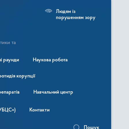
Людям із
порушенням зору
тики та
і раунди
Наукова робота
ротидія корупції
репаратів
Навчальний центр
«УБЦС»)
Контакти
Пошук