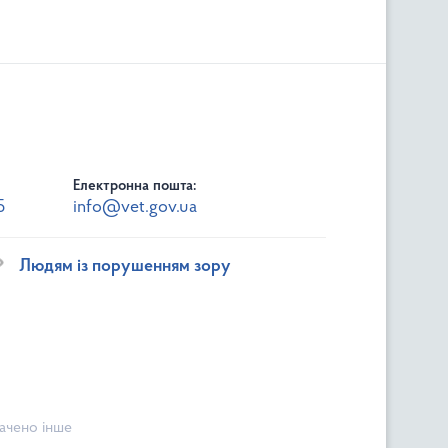
Електронна пошта:
5
info@vet.gov.ua
Людям із порушенням зору
начено інше